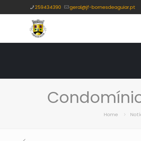
259434390
geral@jf-bornesdeaguiar.pt
Condomínio 
Home
Notí