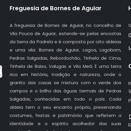
Freguesia de Bornes de Aguiar
A freguesia de Bornes de Aguiar, no concelho de
S
Vila Pouca de Aguiar, estende-se pelas encostas
da Serra da Padrela e é composta por oito aldeias
e uma vila: Bornes de Aguiar, Lagoa, Lagobom,
Pedras Salgadas, Rebordochão, Tinhela de Cima,
Tinhela de Baixo, Valugas e Vila Meã. É uma terra
rica em história, tradição e natureza, onde o
granito das casas se mistura com o verde dos
R
campos e o brilho das águas termais de Pedras
5
Salgadas, conhecidas em todo o país. Cada
p
aldeia tem o seu encanto próprio, preservando
costumes, festas e património que refletem a
identidade e o espírito acolhedor das suas