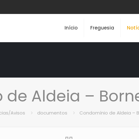
Início
Freguesia
Notí
de Aldeia – Born
cias/Avisos
documentos
Condomínio de Aldeia – B