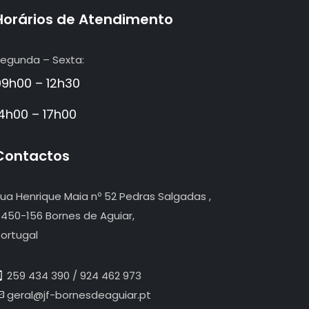
Horários de Atendimento
egunda – Sexta:
09h00 – 12h30
14h00 – 17h00
Contactos
ua Henrique Maia nº 52 Pedras Salgadas ,
450-156 Bornes de Aguiar,
ortugal
259 434 390 / 924 462 973
geral@jf-bornesdeaguiar.pt