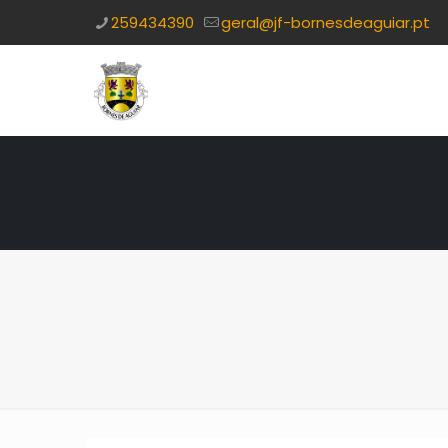
259434390
geral@jf-bornesdeaguiar.pt