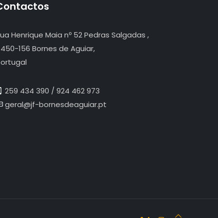
Contactos
ua Henrique Maia nº 52 Pedras Salgadas ,
450-156 Bornes de Aguiar,
ortugal
259 434 390 / 924 462 973
geral@jf-bornesdeaguiar.pt